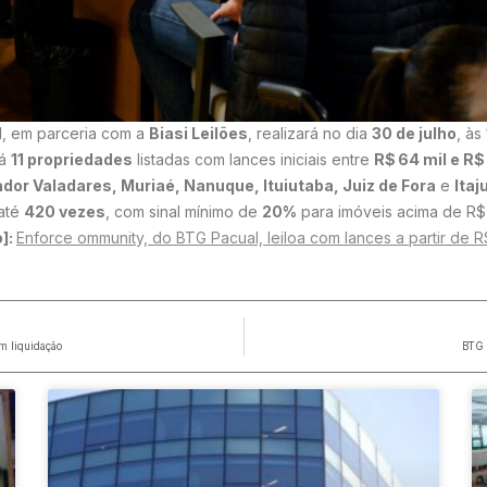
l
, em parceria com a
Biasi Leilões
, realizará no dia
30 de julho
, às
há
11 propriedades
listadas com lances iniciais entre
R$ 64 mil e R$
dor Valadares, Muriaé, Nanuque, Ituiutaba, Juiz de Fora
e
Itaj
 até
420 vezes
, com sinal mínimo de
20%
para imóveis acima de R$ 
o]:
Enforce ommunity, do BTG Pacual, leiloa com lances a partir de R
em liquidação
BTG 