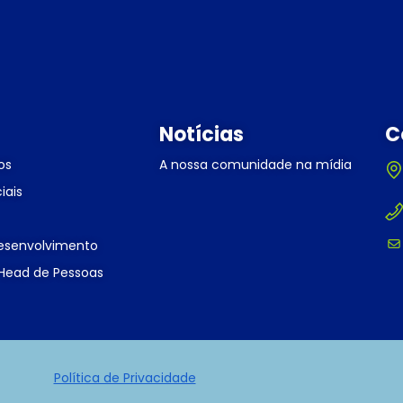
Notícias
C
os
A nossa comunidade na mídia
iais
esenvolvimento
ead de Pessoas
Política de Privacidade